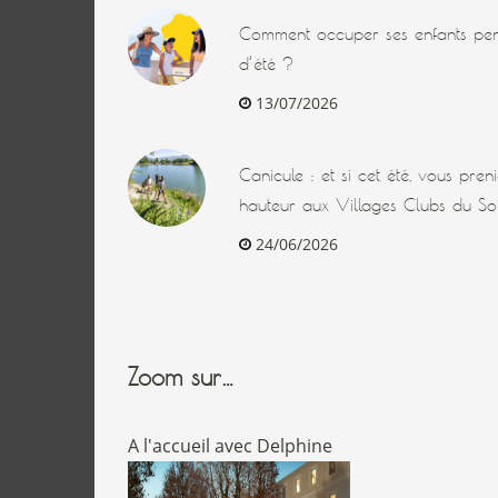
Comment occuper ses enfants pen
d’été ?
13/07/2026
Canicule : et si cet été, vous pre
hauteur aux Villages Clubs du Sol
24/06/2026
Zoom sur…
A l'accueil avec Delphine