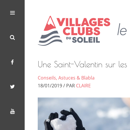
Les
Le
Villages
Blog
Menu
Search
Facebook
Twitter
Youtube
Clubs
des
du
Villages
Soleil
Clubs
du
Soleil
Une Saint-Valentin sur les 
Conseils, Astuces & Blabla
18/01/2019 / PAR
CLAIRE