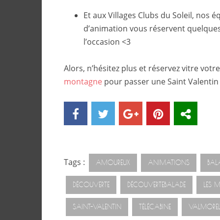
Et aux Villages Clubs du Soleil, nos é
d’animation vous réservent quelques
l’occasion <3
Alors, n’hésitez plus et réservez vitre votr
montagne
pour passer une Saint Valentin 
Tags :
AMOUREUX
ANIMATIONS
BAL
DÉCOUVERTE
DÉCOUVERTEBALADE
LES M
SAINT-VALENTIN
TÉLÉCABINE
VALMORE