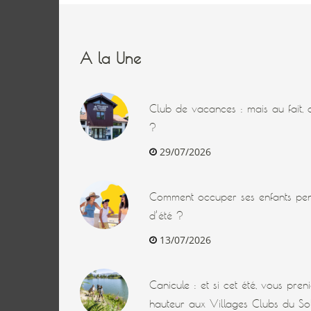
A la Une
Club de vacances : mais au fait, q
?
29/07/2026
Comment occuper ses enfants pen
d’été ?
13/07/2026
Canicule : et si cet été, vous pre
hauteur aux Villages Clubs du Sol