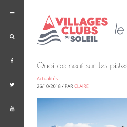
Les
Le
Villages
Menu
Search
Facebook
Twitter
Youtube
Clubs
Blog
du
Soleil
des
Villages
Quoi de neuf sur les piste
Clubs
Actualités
du
26/10/2018 / PAR
CLAIRE
Soleil