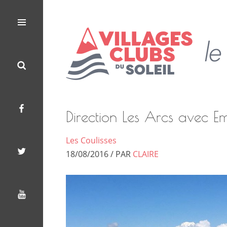
Les
Le
Villages
Menu
Search
Facebook
Twitter
Youtube
Clubs
Blog
du
Soleil
des
Villages
Direction Les Arcs avec 
Clubs
Les Coulisses
du
18/08/2016 / PAR
CLAIRE
Soleil