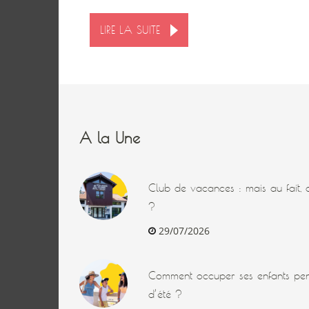
LIRE LA SUITE
A la Une
Club de vacances : mais au fait, q
?
29/07/2026
Comment occuper ses enfants pen
d’été ?