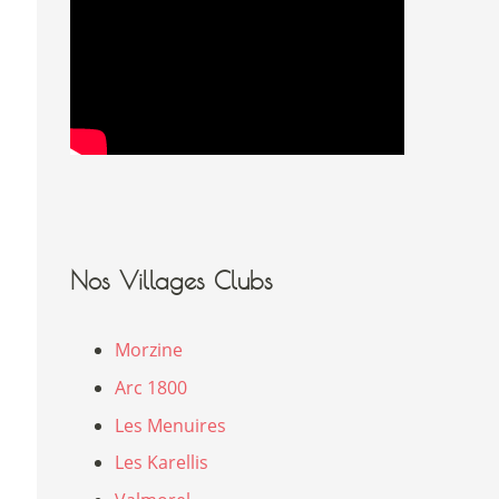
Nos Villages Clubs
Morzine
Arc 1800
Les Menuires
Les Karellis