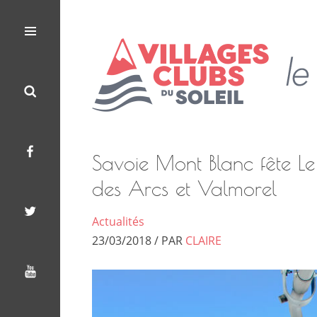
Les
Le
Villages
Menu
Search
Facebook
Twitter
Youtube
Clubs
Blog
du
Soleil
des
Villages
Savoie Mont Blanc fête Le 
Clubs
des Arcs et Valmorel
du
Actualités
23/03/2018 / PAR
CLAIRE
Soleil