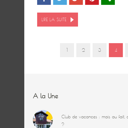
LIRE LA SUITE
1
2
3
4
A la Une
Club de vacances : mais au fait, q
?