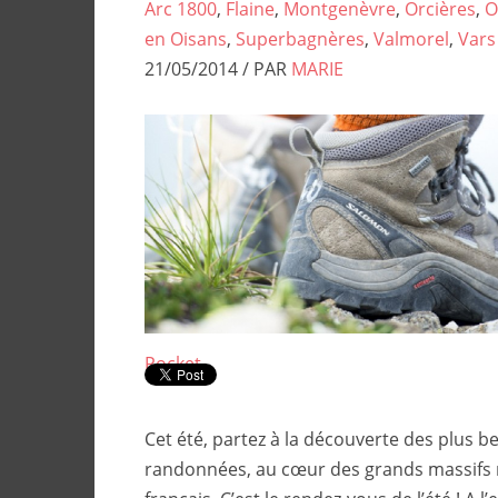
Arc 1800
,
Flaine
,
Montgenèvre
,
Orcières
,
O
en Oisans
,
Superbagnères
,
Valmorel
,
Vars
21/05/2014 / PAR
MARIE
Pocket
Cet été, partez à la découverte des plus be
randonnées, au cœur des grands massif