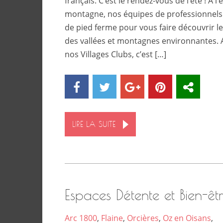
français. C’est le rendez-vous de l’été ! A l
montagne, nos équipes de professionnels
de pied ferme pour vous faire découvrir le
des vallées et montagnes environnantes. 
nos Villages Clubs, c’est […]
LIRE LA SUITE
Espaces Détente et Bien-êt
Arc 1800
,
Flaine
,
Orcières
,
Oz en Oisans
,