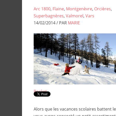
Arc 1800
,
Flaine
,
Montgenèvre
,
Orcières
,
Superbagnères
,
Valmorel
,
Vars
14/02/2014 / PAR
MARIE
Pocket
Alors que les vacances scolaires battent l
vous avons concocté un petit assortiment 