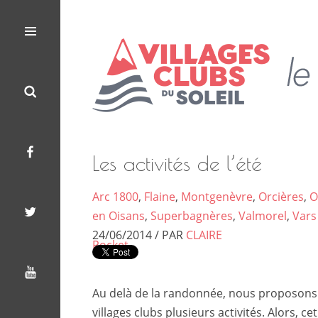
Les
Le
Villages
Menu
Search
Facebook
Twitter
Youtube
Clubs
Blog
du
Soleil
des
Villages
Les activités de l’été
Clubs
Arc 1800
,
Flaine
,
Montgenèvre
,
Orcières
,
O
du
en Oisans
,
Superbagnères
,
Valmorel
,
Vars
24/06/2014 / PAR
CLAIRE
Soleil
Pocket
Au delà de la randonnée, nous proposons
villages clubs plusieurs activités. Alors, cet