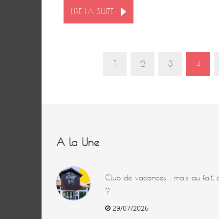
LIRE LA SUITE
1
2
3
4
A la Une
Club de vacances : mais au fait, q
?
29/07/2026