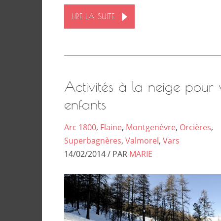
LIRE LA SUITE
Activités à la neige pour 
enfants
Arc 1800
,
Flaine
,
Montgenèvre
,
Orcières
,
Superbagnères
,
Valmorel
,
Vars
14/02/2014 / PAR
MARIE