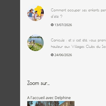
Comment occuper ses enfants pen
d’été ?
13/07/2026
Canicule : et si cet été, vous pre
hauteur aux Villages Clubs du Sol
24/06/2026
Zoom sur…
A l'accueil avec Delphine