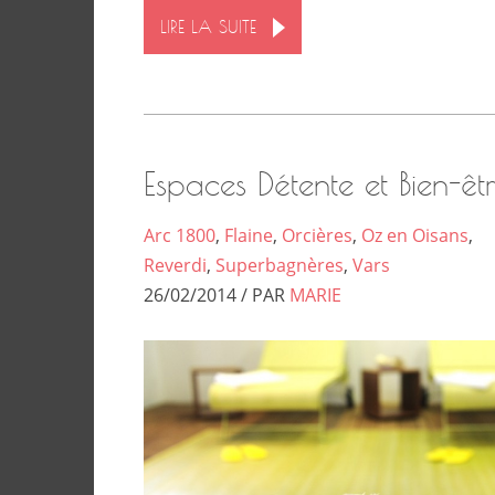
LIRE LA SUITE
Espaces Détente et Bien-êt
Arc 1800
,
Flaine
,
Orcières
,
Oz en Oisans
,
Reverdi
,
Superbagnères
,
Vars
26/02/2014 / PAR
MARIE