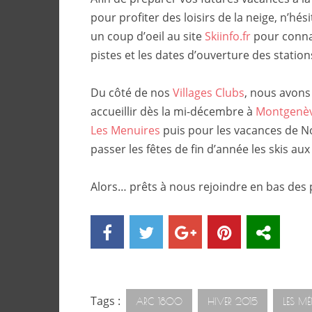
pour profiter des loisirs de la neige, n’hési
un coup d’oeil au site
Skiinfo.fr
pour connaî
pistes et les dates d’ouverture des station
Du côté de nos
Villages Clubs
, nous avons
accueillir dès la mi-décembre à
Montgenè
Les Menuires
puis pour les vacances de No
passer les fêtes de fin d’année les skis aux
Alors… prêts à nous rejoindre en bas des p
Tags :
ARC 1800
HIVER 2015
LES MÉ