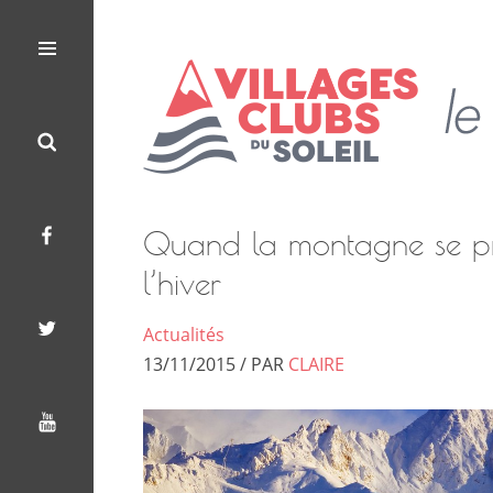
Les
Le
Villages
Blog
Menu
Search
Facebook
Twitter
Youtube
Clubs
des
du
Villages
Soleil
Clubs
du
Soleil
Quand la montagne se p
l’hiver
Actualités
13/11/2015 / PAR
CLAIRE