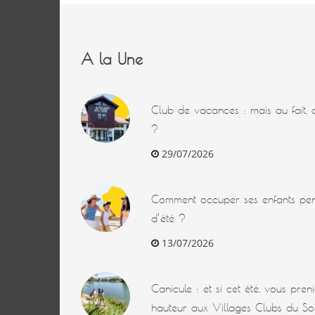
A la Une
Club de vacances : mais au fait, q
?
29/07/2026
Comment occuper ses enfants pen
d’été ?
13/07/2026
Canicule : et si cet été, vous pre
hauteur aux Villages Clubs du Sol