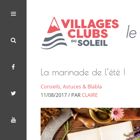
Les
Le
Villages
Menu
Search
Facebook
Twitter
Youtube
Clubs
Blog
du
Soleil
des
Villages
La marinade de l’été !
Clubs
Conseils, Astuces & Blabla
du
11/08/2017 / PAR
CLAIRE
Soleil