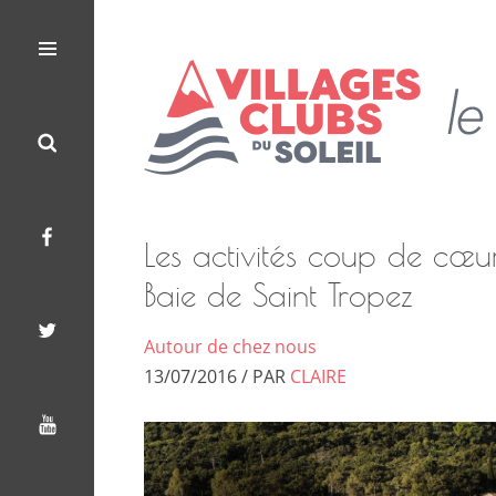
Les
Le
Villages
Menu
Search
Facebook
Twitter
Youtube
Clubs
Blog
du
Soleil
des
Villages
Les activités coup de cœu
Clubs
Baie de Saint Tropez
du
Autour de chez nous
13/07/2016 / PAR
CLAIRE
Soleil