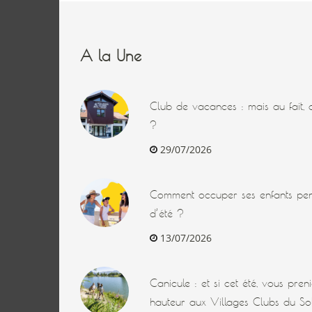
A la Une
Club de vacances : mais au fait, q
?
29/07/2026
Comment occuper ses enfants pen
d’été ?
13/07/2026
Canicule : et si cet été, vous pre
hauteur aux Villages Clubs du Sol