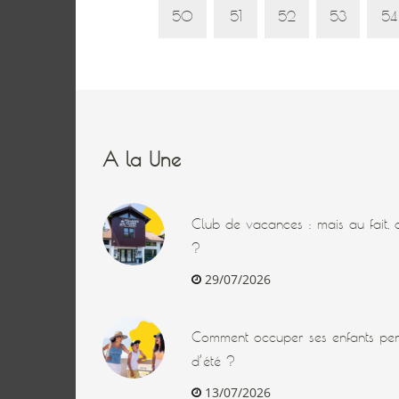
50
51
52
53
54
A la Une
Club de vacances : mais au fait, q
?
29/07/2026
Comment occuper ses enfants pen
d’été ?
13/07/2026