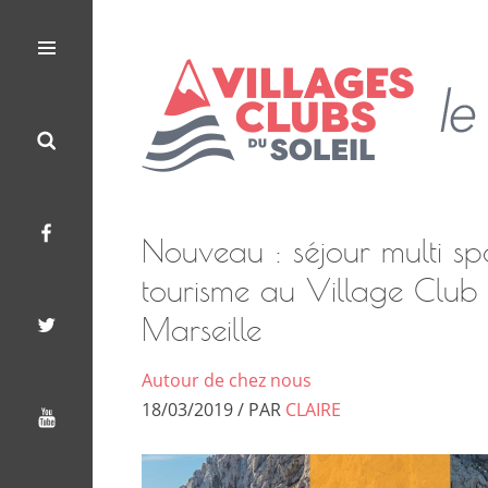
Les
Le
Villages
Menu
Search
Facebook
Twitter
Youtube
Clubs
Blog
du
Soleil
des
Villages
Nouveau : séjour multi sp
Clubs
tourisme au Village Club
du
Marseille
Soleil
Autour de chez nous
18/03/2019 / PAR
CLAIRE