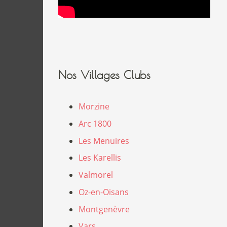
Nos Villages Clubs
Morzine
Arc 1800
Les Menuires
Les Karellis
Valmorel
Oz-en-Oisans
Montgenèvre
Vars