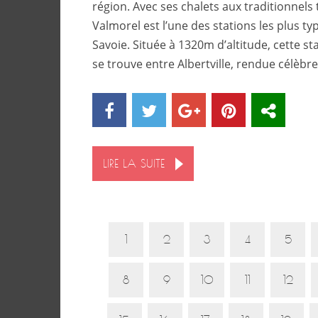
région. Avec ses chalets aux traditionnels t
Valmorel est l’une des stations les plus ty
Savoie. Située à 1320m d’altitude, cette sta
se trouve entre Albertville, rendue célèbre
LIRE LA SUITE
1
2
3
4
5
8
9
10
11
12