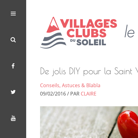
Les
Le
Villages
Menu
Search
Facebook
Twitter
Youtube
Clubs
Blog
du
Soleil
des
Villages
De jolis DIY pour la Saint 
Clubs
Conseils, Astuces & Blabla
du
09/02/2016 / PAR
CLAIRE
Soleil