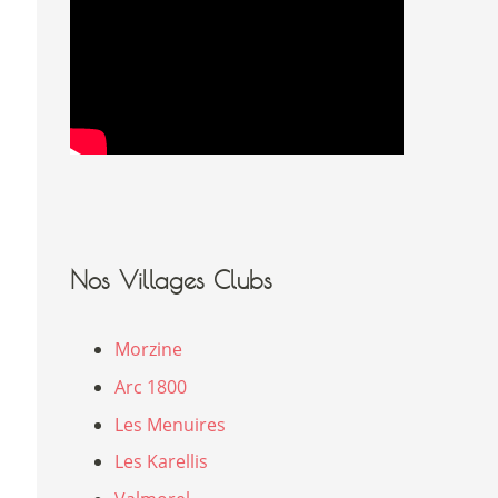
Nos Villages Clubs
Morzine
Arc 1800
Les Menuires
Les Karellis