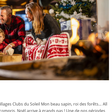
llages Clubs du Soleil Mon beau sapin, roi des forêts… All
 compris, Noël arrive à grands pas ! Une de nos périodes