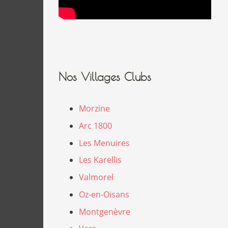
Nos Villages Clubs
Morzine
Arc 1800
Les Menuires
Les Karellis
Valmorel
Oz-en-Oisans
Montgenèvre