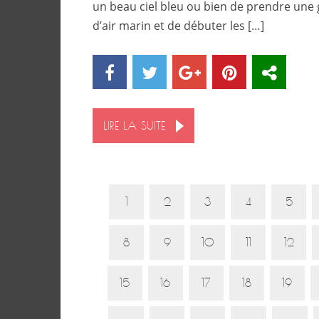
un beau ciel bleu ou bien de prendre une
d’air marin et de débuter les […]
LIRE LA SUITE
1
2
3
4
5
8
9
10
11
12
15
16
17
18
19