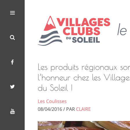
Les
Le
Villages
Menu
Search
Facebook
Twitter
Youtube
Clubs
Blog
du
Soleil
des
Villages
Les produits régionaux so
Clubs
l’honneur chez les Villag
du
du Soleil !
Soleil
Les Coulisses
08/04/2016 / PAR
CLAIRE