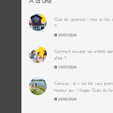
A la Une
Club de vacances : mais au fait, q
?
29/07/2026
Comment occuper ses enfants pen
d’été ?
13/07/2026
Canicule : et si cet été, vous pre
hauteur aux Villages Clubs du Sol
24/06/2026