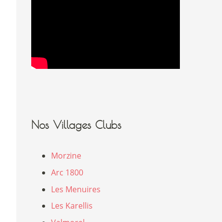
Nos Villages Clubs
Morzine
Arc 1800
Les Menuires
Les Karellis