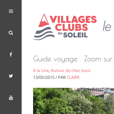
Les
Le
Villages
Menu
Search
Facebook
Twitter
Youtube
Clubs
Blog
du
Soleil
des
Villages
Guide voyage : Zoom sur
Clubs
A la Une
,
Autour de chez nous
du
13/05/2015 / PAR
CLAIRE
Soleil