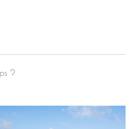
mps ?