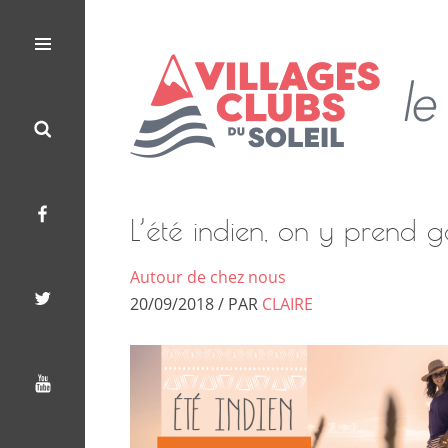
Les
Le
Villages
Menu
Search
Facebook
Twitter
Youtube
Clubs
Blog
du
Soleil
des
Villages
L’été indien, on y prend g
Clubs
Autour de chez nous
du
20/09/2018 / PAR
CLAIRE
Soleil